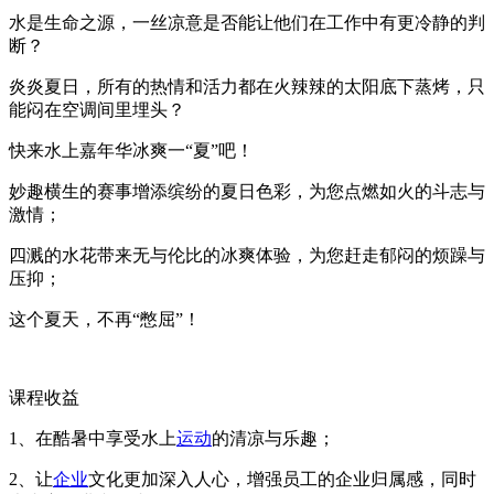
水是生命之源，一丝凉意是否能让他们在工作中有更冷静的判
断？
炎炎夏日，所有的热情和活力都在火辣辣的太阳底下蒸烤，只
能闷在空调间里埋头？
快来水上嘉年华冰爽一“夏”吧！
妙趣横生的赛事增添缤纷的夏日色彩，为您点燃如火的斗志与
激情；
四溅的水花带来无与伦比的冰爽体验，为您赶走郁闷的烦躁与
压抑；
这个夏天，不再“憋屈”！
课程收益
1、在酷暑中享受水上
运动
的清凉与乐趣；
2、让
企业
文化更加深入人心，增强员工的企业归属感，同时