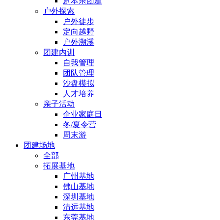
剧本杀团建
户外探索
户外徒步
定向越野
户外溯溪
团建内训
自我管理
团队管理
沙盘模拟
人才培养
亲子活动
企业家庭日
冬/夏令营
周末游
团建场地
全部
拓展基地
广州基地
佛山基地
深圳基地
清远基地
东莞基地