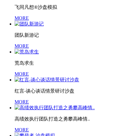
飞同凡想®沙盘模拟
MORE
团队新游记
MORE
荒岛求生
MORE
红言-谈心谈话情景研讨沙盘
MORE
​高绩效执行团队打造之勇攀高峰情..
MORE