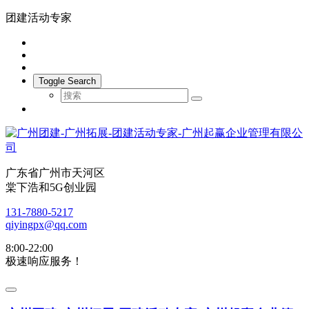
团建活动专家
Toggle Search
广东省广州市天河区
棠下浩和5G创业园
131-7880-5217
qiyingpx@qq.com
8:00-22:00
极速响应服务！