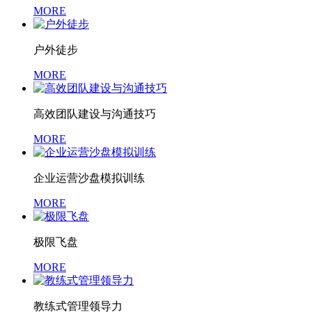
MORE
户外徒步
MORE
高效团队建设与沟通技巧
MORE
企业运营沙盘模拟训练
MORE
极限飞盘
MORE
教练式管理领导力