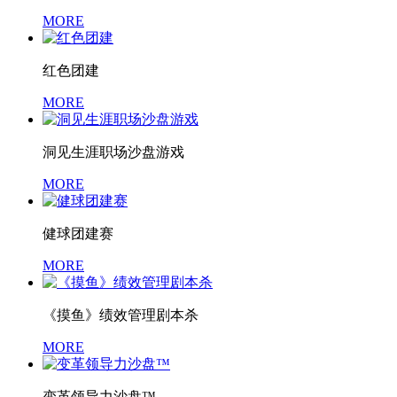
MORE
红色团建
MORE
洞见生涯职场沙盘游戏
MORE
健球团建赛
MORE
《摸鱼》绩效管理剧本杀
MORE
变革领导力沙盘™