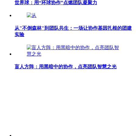
世界球：用“环球协作”点燃团队凝聚力
从"不倒森林"到团队共生：一场让协作基因扎根的团建
实验
盲人方阵：用黑暗中的协作，点亮团队智慧之光