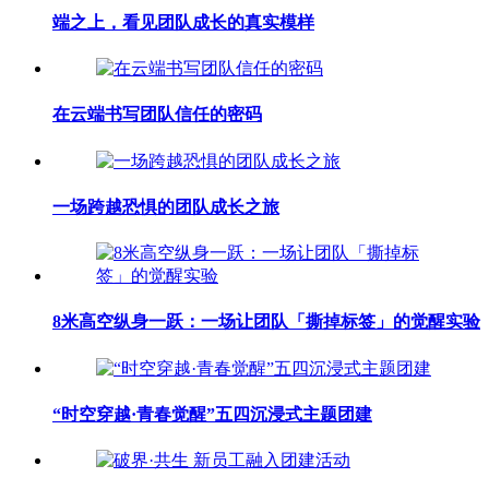
端之上，看见团队成长的真实模样
在云端书写团队信任的密码
一场跨越恐惧的团队成长之旅
8米高空纵身一跃：一场让团队「撕掉标签」的觉醒实验
“时空穿越·青春觉醒”五四沉浸式主题团建