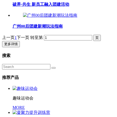
破界·共生 新员工融入团建活动
广州00后团建新潮玩法指南
上一页
1
下一页
转至第
更多详情
搜索
推荐产品
趣味运动会
MORE