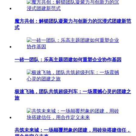
魔方共创：解锁团队凝聚力与创新力的沉浸式团建新范
式
一砖一团队：乐高主题团建如何重塑企业协作基因
极速飞驰，团队共筑超级列车：一场震撼心灵的团建之
旅
共筑未来城：一场颠覆想象的团建，用砖块搭建信任，