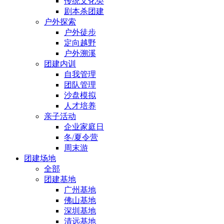
传统文化类
剧本杀团建
户外探索
户外徒步
定向越野
户外溯溪
团建内训
自我管理
团队管理
沙盘模拟
人才培养
亲子活动
企业家庭日
冬/夏令营
周末游
团建场地
全部
团建基地
广州基地
佛山基地
深圳基地
清远基地