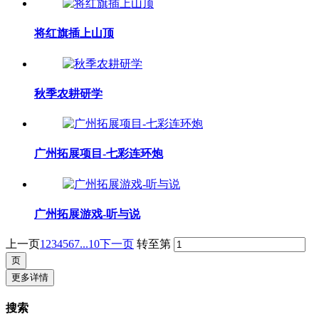
将红旗插上山顶
秋季农耕研学
广州拓展项目-七彩连环炮
广州拓展游戏-听与说
上一页
1
2
3
4
5
6
7
...10
下一页
转至第
更多详情
搜索