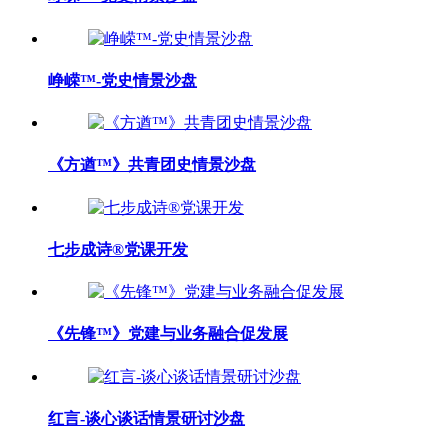
峥嵘™-党史情景沙盘
《方遒™》共青团史情景沙盘
七步成诗®党课开发
《先锋™》党建与业务融合促发展
红言-谈心谈话情景研讨沙盘