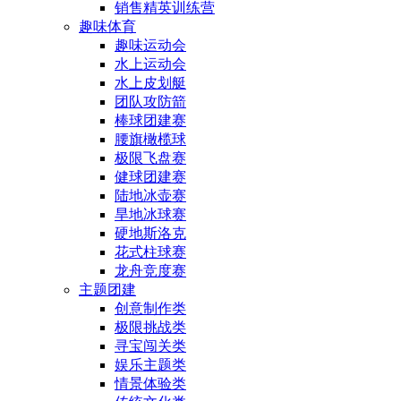
销售精英训练营
趣味体育
趣味运动会
水上运动会
水上皮划艇
团队攻防箭
棒球团建赛
腰旗橄榄球
极限飞盘赛
健球团建赛
陆地冰壶赛
旱地冰球赛
硬地斯洛克
花式柱球赛
龙舟竞度赛
主题团建
创意制作类
极限挑战类
寻宝闯关类
娱乐主题类
情景体验类