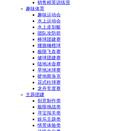
销售精英训练营
趣味体育
趣味运动会
水上运动会
水上皮划艇
团队攻防箭
棒球团建赛
腰旗橄榄球
极限飞盘赛
健球团建赛
陆地冰壶赛
旱地冰球赛
硬地斯洛克
花式柱球赛
龙舟竞度赛
主题团建
创意制作类
极限挑战类
寻宝闯关类
娱乐主题类
情景体验类