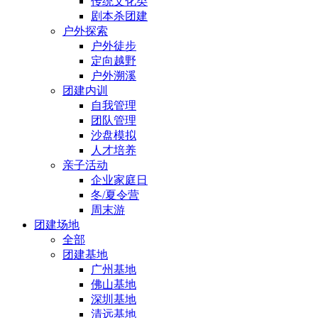
传统文化类
剧本杀团建
户外探索
户外徒步
定向越野
户外溯溪
团建内训
自我管理
团队管理
沙盘模拟
人才培养
亲子活动
企业家庭日
冬/夏令营
周末游
团建场地
全部
团建基地
广州基地
佛山基地
深圳基地
清远基地