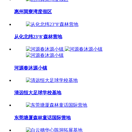
惠州巽寮湾度假区
从化北纬23°8′森林营地
河源春沐源小镇
清远恒大足球学校基地
东莞塘厦森林童话国际营地