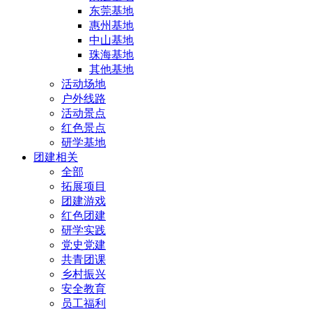
东莞基地
惠州基地
中山基地
珠海基地
其他基地
活动场地
户外线路
活动景点
红色景点
研学基地
团建相关
全部
拓展项目
团建游戏
红色团建
研学实践
党史党建
共青团课
乡村振兴
安全教育
员工福利