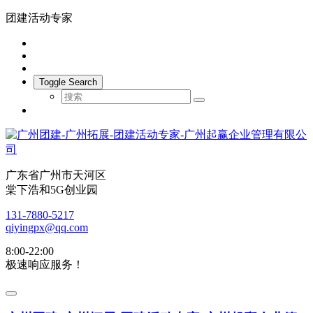
团建活动专家
Toggle Search
广东省广州市天河区
棠下浩和5G创业园
131-7880-5217
qiyingpx@qq.com
8:00-22:00
极速响应服务！