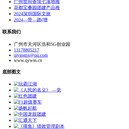
广州世间香境七溪地推
花都宝桑园团建产品推
2024深圳国际文旅
2024—带—路(增
联系我们
广州市天河区浩和5G创业园
13178805217
qiyingpx@qq.com
www.qywin.cn
底部图文