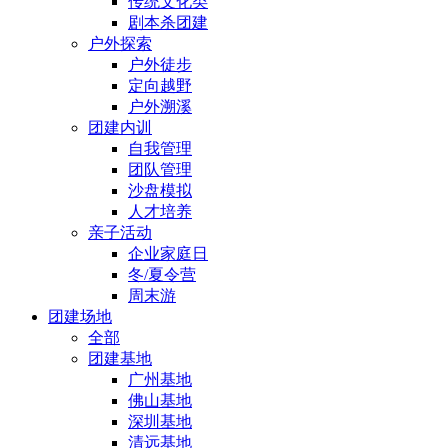
传统文化类
剧本杀团建
户外探索
户外徒步
定向越野
户外溯溪
团建内训
自我管理
团队管理
沙盘模拟
人才培养
亲子活动
企业家庭日
冬/夏令营
周末游
团建场地
全部
团建基地
广州基地
佛山基地
深圳基地
清远基地