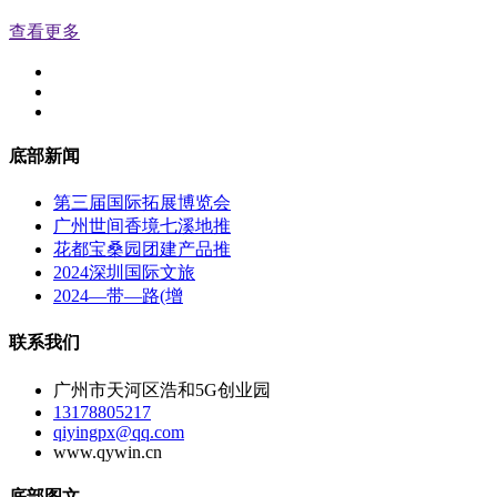
查看更多
底部新闻
第三届国际拓展博览会
广州世间香境七溪地推
花都宝桑园团建产品推
2024深圳国际文旅
2024—带—路(增
联系我们
广州市天河区浩和5G创业园
13178805217
qiyingpx@qq.com
www.qywin.cn
底部图文