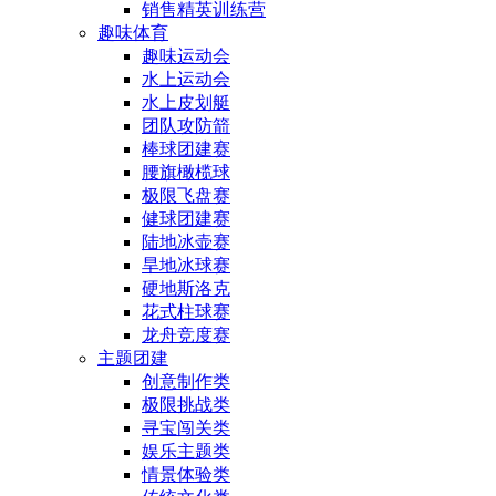
销售精英训练营
趣味体育
趣味运动会
水上运动会
水上皮划艇
团队攻防箭
棒球团建赛
腰旗橄榄球
极限飞盘赛
健球团建赛
陆地冰壶赛
旱地冰球赛
硬地斯洛克
花式柱球赛
龙舟竞度赛
主题团建
创意制作类
极限挑战类
寻宝闯关类
娱乐主题类
情景体验类