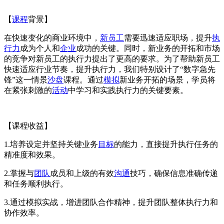
【
课程
背景】
在快速变化的商业环境中，
新员工
需要迅速适应职场，提升
执
行力
成为个人和
企业
成功的关键。同时，新业务的开拓和市场
的竞争对新员工的执行力提出了更高的要求。为了帮助新员工
快速适应行业节奏，提升执行力，我们特别设计了“数字急先
锋”这一情景
沙盘
课程。通过
模拟
新业务开拓的场景，学员将
在紧张刺激的
活动
中学习和实践执行力的关键要素。
【课程收益】
1.培养设定并坚持关键业务
目标
的能力，直接提升执行任务的
精准度和效果。
2.掌握与
团队
成员和上级的有效
沟通
技巧，确保信息准确传递
和任务顺利执行。
3.通过模拟实战，增进团队合作精神，提升团队整体执行力和
协作效率。